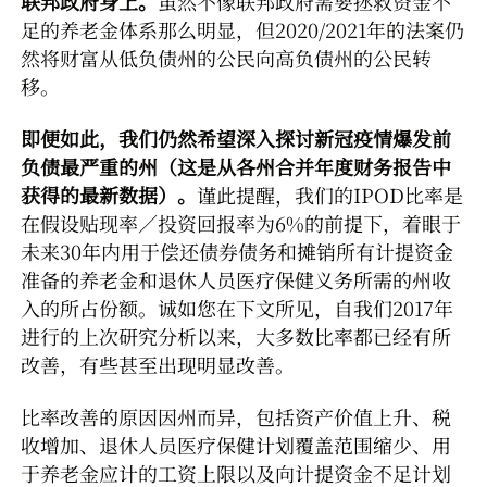
联邦政府身上。
虽然不像联邦政府需要拯救资金不
足的养老金体系那么明显，但2020/2021年的法案仍
然将财富从低负债州的公民向高负债州的公民转
移。
即便如此，我们仍然希望深入探讨新冠疫情爆发前
负债最严重的州（这是从各州合并年度财务报告中
获得的最新数据）。
谨此提醒，我们的IPOD比率是
在假设贴现率／投资回报率为6%的前提下，着眼于
未来30年内用于偿还债券债务和摊销所有计提资金
准备的养老金和退休人员医疗保健义务所需的州收
入的所占份额。诚如您在下文所见，自我们2017年
进行的上次研究分析以来，大多数比率都已经有所
改善，有些甚至出现明显改善。
比率改善的原因因州而异，包括资产价值上升、税
收增加、退休人员医疗保健计划覆盖范围缩少、用
于养老金应计的工资上限以及向计提资金不足计划