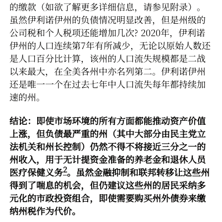
的缴款（如欲了解更多详细信息，请参见附录）。
虽然伊利诺伊州的负债情况明显改善，但是州级的
公司税和个人税项还能增加几次? 2020年，伊利诺
伊州的人口连续第7年有所减少，无论以原始人数还
是人口百分比计算，该州的人口流失规模都是二战
以来最大，在全美各州中亦名列第二。伊利诺伊州
还是唯一一个在过去七年中人口流失每年都持续加
速的州。
结论：即使市场环境的所有方面都能推动资产价值
上涨
，但负债最严重的州（其中大部分由民主党立
法机关和州长控制）仍然不得不将接近三分之一的
州收入，用于无计提资金准备的养老金和退休人员
2
医疗保健义务
。虽然金融抑制和联邦转移让这些州
得到了喘息的机会，但仍建议这些州的居民采纳多
元化的市政投资组合，即使需要购买州外债券来缴
纳州税作为代价。