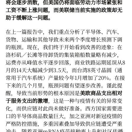
将会逐步消散，但美国仍将面临劳动力市场紧张和
工资不断上涨问题，而美联储当前实施的政策却无
助于缓解这一问题。
在上一篇报告中，我们重点分析了半导体、汽车、
货物、运输和其他导致未来两个季度增长预测下调
的瓶颈。现在，我们终于开始看到改善的迹象：在
洛杉矶／长滩等待卸货的集装箱船数量略有减少，
运费亦从峰值水平逐步回落，商业铁路运期延误从8
月的14天大幅减少到3.5天，而台湾8英寸晶圆（通
常用于汽车系统）产量较今年1月增加了20%。在接
下来的几个月里，瓶颈问题有望逐步改善。谨此提
醒，导致当前形势的根本原因是
美欧商品支出相对
于服务支出的激增
，这是一种与疫情有关的异常变
化，而供应链对此尚未做好准备。西方国家需要进
口的半导体商品数量巨大，加之亚洲对新冠疫情的
严格防控措施，多重因素叠加导致供应链遭受严重
冲击。随着亚洲mRNA疫苗接种率上升和社区传播