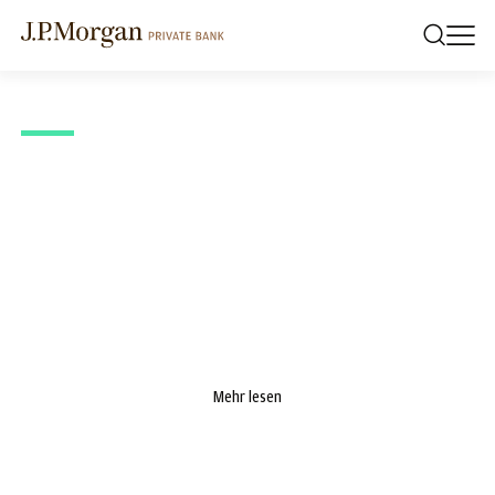
J.P. MORGAN PRIVATE BANK EUROPA NAHOST AFRIKA
Ausblick Zur
Jahresmitte 2026: Eine
Welt im Wandel
Mehr lesen