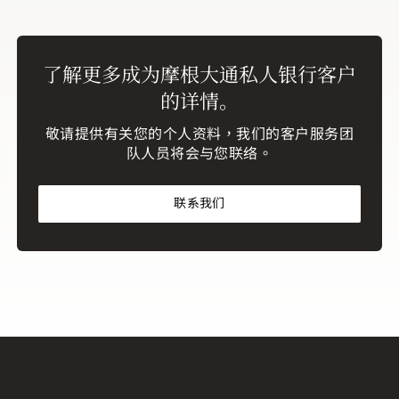
金，过往表现并非未来表现的可靠指标。
资产
配置／多元化不保证录得盈利或免招损失。本
文件所提供的资料不拟作为作出投资决定的唯
了解更多成为摩根大通私人银行客户
一依据。投资者务须审慎考虑本文件讨论的有
的详情。
关服务、产品、资产类别（例如股票、固定收
益、另类投资或大宗商品等）或策略是否适合
敬请提供有关您的个人资料，我们的客户服务团
队人员将会与您联络。
其个人需要，并须于作出投资决定前考虑与投
资服务、产品或策略有关的目标、风险、费用
及支出。请与您的摩根大通团队联络以索取这
联系我们
些资料及其他更详细信息，当中包括您的目标
／情况的讨论。