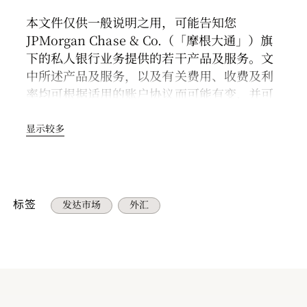
本文件仅供一般说明之用，可能告知您
JPMorgan Chase & Co.（「摩根大通」）旗
下的私人银行业务提供的若干产品及服务。文
中所述产品及服务，以及有关费用、收费及利
率均可根据适用的账户协议而可能有变，并可
视乎不同地域分布而有所不同。所有产品和服
务不一定可在所有地区提供。如果您是残障人
显示较多
士并需取得额外支持以查阅本文件，请联系您
的摩根大通团队或向我们发送电邮寻求协助
（电邮地址：
accessibility.support@jpmorgan.com ）。
标签
发达市场
外汇
请参阅所有重要信息。
一般风险及考虑因素
本文件讨论的观点、策略或产品未必适合所有
客户，可能面临投资风险。
投资者可能损失本